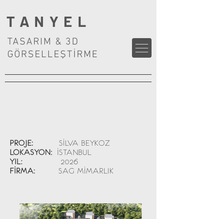
TANYEL
TASARIM & 3D
GÖRSELLEŞTİRME
PROJE:
SİLVA BEYKOZ
LOKASYON:
İSTANBUL
YIL:
2026
FİRMA:
SAG MİMARLIK